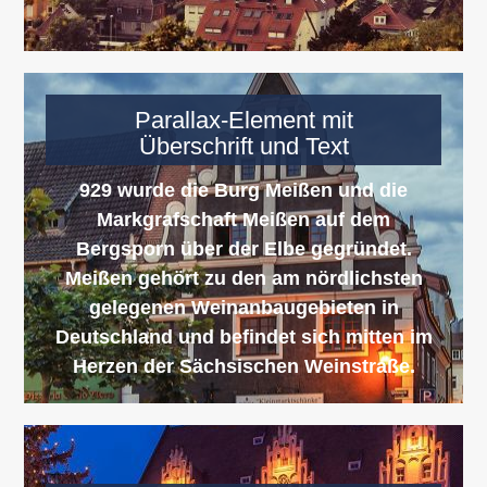
Parallax-Element mit
Überschrift und Text
929 wurde die Burg Meißen und die
Markgrafschaft Meißen auf dem
Bergsporn über der Elbe gegründet.
Meißen gehört zu den am nördlichsten
gelegenen Weinanbaugebieten in
Deutschland und befindet sich mitten im
Herzen der Sächsischen Weinstraße.